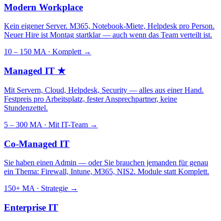
Modern Workplace
Kein eigener Server. M365, Notebook-Miete, Helpdesk pro Person.
Neuer Hire ist Montag startklar — auch wenn das Team verteilt ist.
10 – 150 MA · Komplett
→
Managed IT
★
Mit Servern, Cloud, Helpdesk, Security — alles aus einer Hand.
Festpreis pro Arbeitsplatz, fester Ansprechpartner, keine
Stundenzettel.
5 – 300 MA · Mit IT-Team
→
Co-Managed IT
Sie haben einen Admin — oder Sie brauchen jemanden für genau
ein Thema: Firewall, Intune, M365, NIS2. Module statt Komplett.
150+ MA · Strategie
→
Enterprise IT