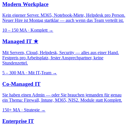
Modern Workplace
Kein eigener Server. M365, Notebook-Miete, Helpdesk pro Person.
Neuer Hire ist Montag startklar — auch wenn das Team verteilt ist.
10 – 150 MA · Komplett
→
Managed IT
★
Mit Servern, Cloud, Helpdesk, Security — alles aus einer Hand.
Festpreis pro Arbeitsplatz, fester Ansprechpartner, keine
Stundenzettel.
5 – 300 MA · Mit IT-Team
→
Co-Managed IT
Sie haben einen Admin — oder Sie brauchen jemanden für genau
ein Thema: Firewall, Intune, M365, NIS2. Module statt Komplett.
150+ MA · Strategie
→
Enterprise IT