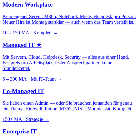
Modern Workplace
Kein eigener Server. M365, Notebook-Miete, Helpdesk pro Person.
Neuer Hire ist Montag startklar — auch wenn das Team verteilt ist.
10 – 150 MA · Komplett
→
Managed IT
★
Mit Servern, Cloud, Helpdesk, Security — alles aus einer Hand.
Festpreis pro Arbeitsplatz, fester Ansprechpartner, keine
Stundenzettel.
5 – 300 MA · Mit IT-Team
→
Co-Managed IT
Sie haben einen Admin — oder Sie brauchen jemanden für genau
ein Thema: Firewall, Intune, M365, NIS2. Module statt Komplett.
150+ MA · Strategie
→
Enterprise IT