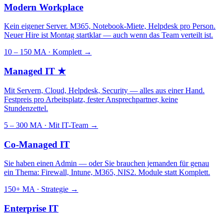
Modern Workplace
Kein eigener Server. M365, Notebook-Miete, Helpdesk pro Person.
Neuer Hire ist Montag startklar — auch wenn das Team verteilt ist.
10 – 150 MA · Komplett
→
Managed IT
★
Mit Servern, Cloud, Helpdesk, Security — alles aus einer Hand.
Festpreis pro Arbeitsplatz, fester Ansprechpartner, keine
Stundenzettel.
5 – 300 MA · Mit IT-Team
→
Co-Managed IT
Sie haben einen Admin — oder Sie brauchen jemanden für genau
ein Thema: Firewall, Intune, M365, NIS2. Module statt Komplett.
150+ MA · Strategie
→
Enterprise IT