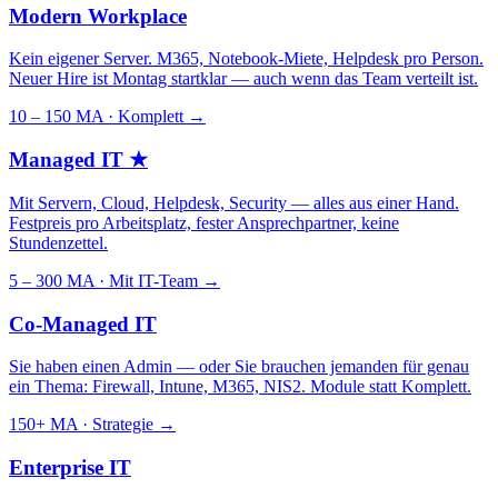
Modern Workplace
Kein eigener Server. M365, Notebook-Miete, Helpdesk pro Person.
Neuer Hire ist Montag startklar — auch wenn das Team verteilt ist.
10 – 150 MA · Komplett
→
Managed IT
★
Mit Servern, Cloud, Helpdesk, Security — alles aus einer Hand.
Festpreis pro Arbeitsplatz, fester Ansprechpartner, keine
Stundenzettel.
5 – 300 MA · Mit IT-Team
→
Co-Managed IT
Sie haben einen Admin — oder Sie brauchen jemanden für genau
ein Thema: Firewall, Intune, M365, NIS2. Module statt Komplett.
150+ MA · Strategie
→
Enterprise IT