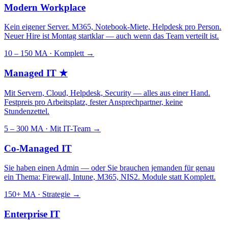
Modern Workplace
Kein eigener Server. M365, Notebook-Miete, Helpdesk pro Person.
Neuer Hire ist Montag startklar — auch wenn das Team verteilt ist.
10 – 150 MA · Komplett
→
Managed IT
★
Mit Servern, Cloud, Helpdesk, Security — alles aus einer Hand.
Festpreis pro Arbeitsplatz, fester Ansprechpartner, keine
Stundenzettel.
5 – 300 MA · Mit IT-Team
→
Co-Managed IT
Sie haben einen Admin — oder Sie brauchen jemanden für genau
ein Thema: Firewall, Intune, M365, NIS2. Module statt Komplett.
150+ MA · Strategie
→
Enterprise IT