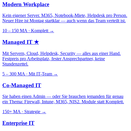
Modern Workplace
Kein eigener Server. M365, Notebook-Miete, Helpdesk pro Person.
Neuer Hire ist Montag startklar — auch wenn das Team verteilt ist.
10 – 150 MA · Komplett
→
Managed IT
★
Mit Servern, Cloud, Helpdesk, Security — alles aus einer Hand.
Festpreis pro Arbeitsplatz, fester Ansprechpartner, keine
Stundenzettel.
5 – 300 MA · Mit IT-Team
→
Co-Managed IT
Sie haben einen Admin — oder Sie brauchen jemanden für genau
ein Thema: Firewall, Intune, M365, NIS2. Module statt Komplett.
150+ MA · Strategie
→
Enterprise IT