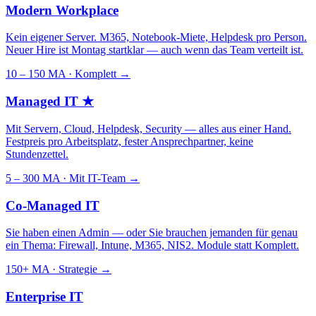
Modern Workplace
Kein eigener Server. M365, Notebook-Miete, Helpdesk pro Person.
Neuer Hire ist Montag startklar — auch wenn das Team verteilt ist.
10 – 150 MA · Komplett
→
Managed IT
★
Mit Servern, Cloud, Helpdesk, Security — alles aus einer Hand.
Festpreis pro Arbeitsplatz, fester Ansprechpartner, keine
Stundenzettel.
5 – 300 MA · Mit IT-Team
→
Co-Managed IT
Sie haben einen Admin — oder Sie brauchen jemanden für genau
ein Thema: Firewall, Intune, M365, NIS2. Module statt Komplett.
150+ MA · Strategie
→
Enterprise IT