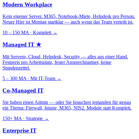
Modern Workplace
Kein eigener Server. M365, Notebook-Miete, Helpdesk pro Person.
Neuer Hire ist Montag startklar — auch wenn das Team verteilt ist.
10 – 150 MA · Komplett
→
Managed IT
★
Mit Servern, Cloud, Helpdesk, Security — alles aus einer Hand.
Festpreis pro Arbeitsplatz, fester Ansprechpartner, keine
Stundenzettel.
5 – 300 MA · Mit IT-Team
→
Co-Managed IT
Sie haben einen Admin — oder Sie brauchen jemanden für genau
ein Thema: Firewall, Intune, M365, NIS2. Module statt Komplett.
150+ MA · Strategie
→
Enterprise IT