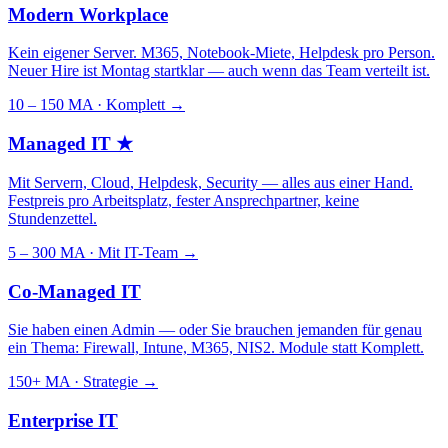
Modern Workplace
Kein eigener Server. M365, Notebook-Miete, Helpdesk pro Person.
Neuer Hire ist Montag startklar — auch wenn das Team verteilt ist.
10 – 150 MA · Komplett
→
Managed IT
★
Mit Servern, Cloud, Helpdesk, Security — alles aus einer Hand.
Festpreis pro Arbeitsplatz, fester Ansprechpartner, keine
Stundenzettel.
5 – 300 MA · Mit IT-Team
→
Co-Managed IT
Sie haben einen Admin — oder Sie brauchen jemanden für genau
ein Thema: Firewall, Intune, M365, NIS2. Module statt Komplett.
150+ MA · Strategie
→
Enterprise IT