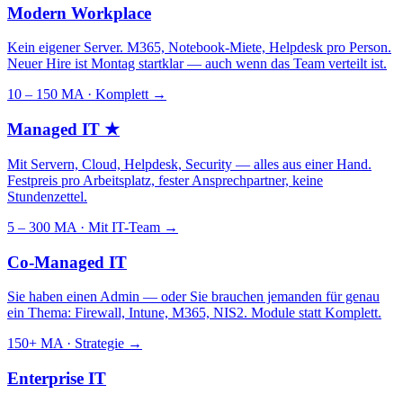
Modern Workplace
Kein eigener Server. M365, Notebook-Miete, Helpdesk pro Person.
Neuer Hire ist Montag startklar — auch wenn das Team verteilt ist.
10 – 150 MA · Komplett
→
Managed IT
★
Mit Servern, Cloud, Helpdesk, Security — alles aus einer Hand.
Festpreis pro Arbeitsplatz, fester Ansprechpartner, keine
Stundenzettel.
5 – 300 MA · Mit IT-Team
→
Co-Managed IT
Sie haben einen Admin — oder Sie brauchen jemanden für genau
ein Thema: Firewall, Intune, M365, NIS2. Module statt Komplett.
150+ MA · Strategie
→
Enterprise IT