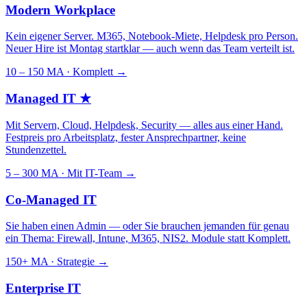
Modern Workplace
Kein eigener Server. M365, Notebook-Miete, Helpdesk pro Person.
Neuer Hire ist Montag startklar — auch wenn das Team verteilt ist.
10 – 150 MA · Komplett
→
Managed IT
★
Mit Servern, Cloud, Helpdesk, Security — alles aus einer Hand.
Festpreis pro Arbeitsplatz, fester Ansprechpartner, keine
Stundenzettel.
5 – 300 MA · Mit IT-Team
→
Co-Managed IT
Sie haben einen Admin — oder Sie brauchen jemanden für genau
ein Thema: Firewall, Intune, M365, NIS2. Module statt Komplett.
150+ MA · Strategie
→
Enterprise IT