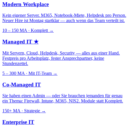
Modern Workplace
Kein eigener Server. M365, Notebook-Miete, Helpdesk pro Person.
Neuer Hire ist Montag startklar — auch wenn das Team verteilt ist.
10 – 150 MA · Komplett
→
Managed IT
★
Mit Servern, Cloud, Helpdesk, Security — alles aus einer Hand.
Festpreis pro Arbeitsplatz, fester Ansprechpartner, keine
Stundenzettel.
5 – 300 MA · Mit IT-Team
→
Co-Managed IT
Sie haben einen Admin — oder Sie brauchen jemanden für genau
ein Thema: Firewall, Intune, M365, NIS2. Module statt Komplett.
150+ MA · Strategie
→
Enterprise IT