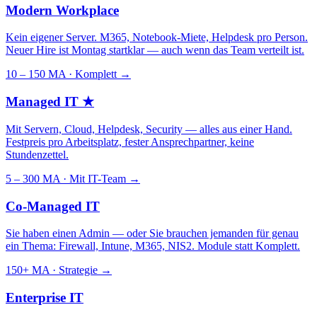
Modern Workplace
Kein eigener Server. M365, Notebook-Miete, Helpdesk pro Person.
Neuer Hire ist Montag startklar — auch wenn das Team verteilt ist.
10 – 150 MA · Komplett
→
Managed IT
★
Mit Servern, Cloud, Helpdesk, Security — alles aus einer Hand.
Festpreis pro Arbeitsplatz, fester Ansprechpartner, keine
Stundenzettel.
5 – 300 MA · Mit IT-Team
→
Co-Managed IT
Sie haben einen Admin — oder Sie brauchen jemanden für genau
ein Thema: Firewall, Intune, M365, NIS2. Module statt Komplett.
150+ MA · Strategie
→
Enterprise IT