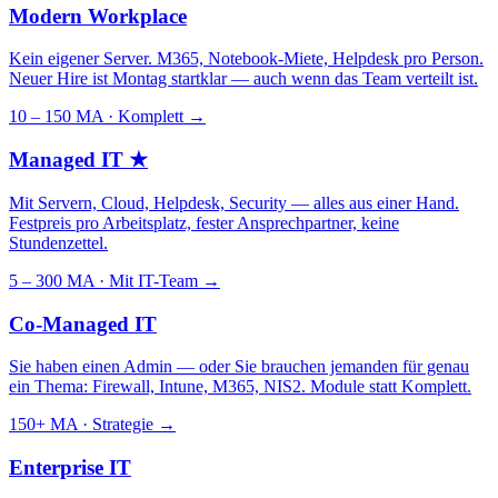
Modern Workplace
Kein eigener Server. M365, Notebook-Miete, Helpdesk pro Person.
Neuer Hire ist Montag startklar — auch wenn das Team verteilt ist.
10 – 150 MA · Komplett
→
Managed IT
★
Mit Servern, Cloud, Helpdesk, Security — alles aus einer Hand.
Festpreis pro Arbeitsplatz, fester Ansprechpartner, keine
Stundenzettel.
5 – 300 MA · Mit IT-Team
→
Co-Managed IT
Sie haben einen Admin — oder Sie brauchen jemanden für genau
ein Thema: Firewall, Intune, M365, NIS2. Module statt Komplett.
150+ MA · Strategie
→
Enterprise IT