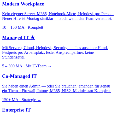
Modern Workplace
Kein eigener Server. M365, Notebook-Miete, Helpdesk pro Person.
Neuer Hire ist Montag startklar — auch wenn das Team verteilt ist.
10 – 150 MA · Komplett
→
Managed IT
★
Mit Servern, Cloud, Helpdesk, Security — alles aus einer Hand.
Festpreis pro Arbeitsplatz, fester Ansprechpartner, keine
Stundenzettel.
5 – 300 MA · Mit IT-Team
→
Co-Managed IT
Sie haben einen Admin — oder Sie brauchen jemanden für genau
ein Thema: Firewall, Intune, M365, NIS2. Module statt Komplett.
150+ MA · Strategie
→
Enterprise IT