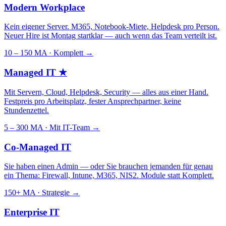
Modern Workplace
Kein eigener Server. M365, Notebook-Miete, Helpdesk pro Person.
Neuer Hire ist Montag startklar — auch wenn das Team verteilt ist.
10 – 150 MA · Komplett
→
Managed IT
★
Mit Servern, Cloud, Helpdesk, Security — alles aus einer Hand.
Festpreis pro Arbeitsplatz, fester Ansprechpartner, keine
Stundenzettel.
5 – 300 MA · Mit IT-Team
→
Co-Managed IT
Sie haben einen Admin — oder Sie brauchen jemanden für genau
ein Thema: Firewall, Intune, M365, NIS2. Module statt Komplett.
150+ MA · Strategie
→
Enterprise IT