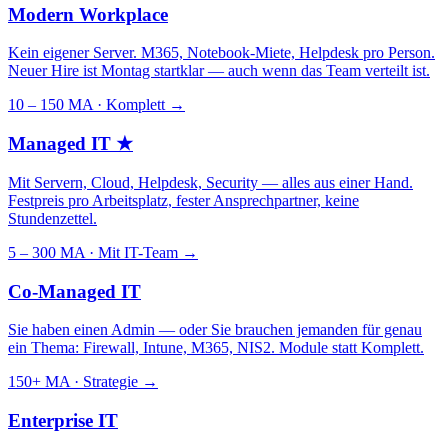
Modern Workplace
Kein eigener Server. M365, Notebook-Miete, Helpdesk pro Person.
Neuer Hire ist Montag startklar — auch wenn das Team verteilt ist.
10 – 150 MA · Komplett
→
Managed IT
★
Mit Servern, Cloud, Helpdesk, Security — alles aus einer Hand.
Festpreis pro Arbeitsplatz, fester Ansprechpartner, keine
Stundenzettel.
5 – 300 MA · Mit IT-Team
→
Co-Managed IT
Sie haben einen Admin — oder Sie brauchen jemanden für genau
ein Thema: Firewall, Intune, M365, NIS2. Module statt Komplett.
150+ MA · Strategie
→
Enterprise IT