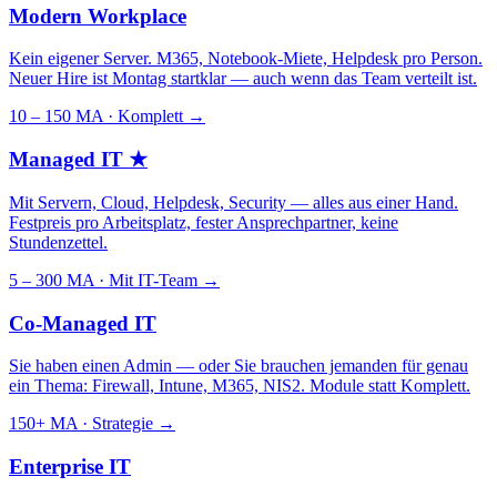
Modern Workplace
Kein eigener Server. M365, Notebook-Miete, Helpdesk pro Person.
Neuer Hire ist Montag startklar — auch wenn das Team verteilt ist.
10 – 150 MA · Komplett
→
Managed IT
★
Mit Servern, Cloud, Helpdesk, Security — alles aus einer Hand.
Festpreis pro Arbeitsplatz, fester Ansprechpartner, keine
Stundenzettel.
5 – 300 MA · Mit IT-Team
→
Co-Managed IT
Sie haben einen Admin — oder Sie brauchen jemanden für genau
ein Thema: Firewall, Intune, M365, NIS2. Module statt Komplett.
150+ MA · Strategie
→
Enterprise IT