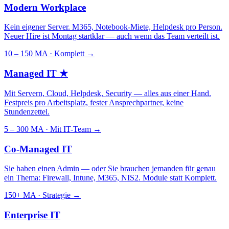
Modern Workplace
Kein eigener Server. M365, Notebook-Miete, Helpdesk pro Person.
Neuer Hire ist Montag startklar — auch wenn das Team verteilt ist.
10 – 150 MA · Komplett
→
Managed IT
★
Mit Servern, Cloud, Helpdesk, Security — alles aus einer Hand.
Festpreis pro Arbeitsplatz, fester Ansprechpartner, keine
Stundenzettel.
5 – 300 MA · Mit IT-Team
→
Co-Managed IT
Sie haben einen Admin — oder Sie brauchen jemanden für genau
ein Thema: Firewall, Intune, M365, NIS2. Module statt Komplett.
150+ MA · Strategie
→
Enterprise IT