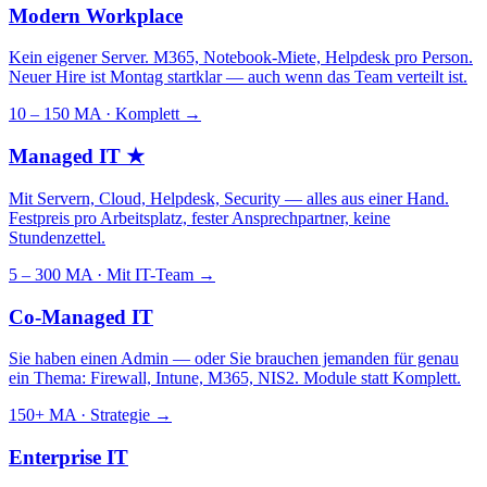
Modern Workplace
Kein eigener Server. M365, Notebook-Miete, Helpdesk pro Person.
Neuer Hire ist Montag startklar — auch wenn das Team verteilt ist.
10 – 150 MA · Komplett
→
Managed IT
★
Mit Servern, Cloud, Helpdesk, Security — alles aus einer Hand.
Festpreis pro Arbeitsplatz, fester Ansprechpartner, keine
Stundenzettel.
5 – 300 MA · Mit IT-Team
→
Co-Managed IT
Sie haben einen Admin — oder Sie brauchen jemanden für genau
ein Thema: Firewall, Intune, M365, NIS2. Module statt Komplett.
150+ MA · Strategie
→
Enterprise IT