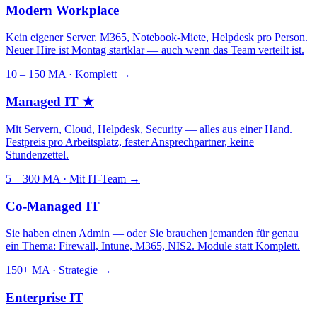
Modern Workplace
Kein eigener Server. M365, Notebook-Miete, Helpdesk pro Person.
Neuer Hire ist Montag startklar — auch wenn das Team verteilt ist.
10 – 150 MA · Komplett
→
Managed IT
★
Mit Servern, Cloud, Helpdesk, Security — alles aus einer Hand.
Festpreis pro Arbeitsplatz, fester Ansprechpartner, keine
Stundenzettel.
5 – 300 MA · Mit IT-Team
→
Co-Managed IT
Sie haben einen Admin — oder Sie brauchen jemanden für genau
ein Thema: Firewall, Intune, M365, NIS2. Module statt Komplett.
150+ MA · Strategie
→
Enterprise IT